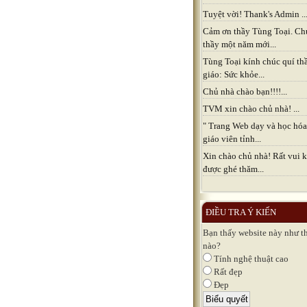
Tuyệt vời! Thank's Admin ..
Cảm ơn thầy Tùng Toại. Ch
thầy một năm mới...
Tùng Toại kính chúc quí th
giáo: Sức khỏe...
Chủ nhà chào bạn!!!!...
TVM xin chào chủ nhà! ...
" Trang Web dạy và học hóa
giáo viên tỉnh...
Xin chào chủ nhà! Rất vui k
được ghé thăm...
ĐIỀU TRA Ý KIẾN
Bạn thấy website này như t
nào?
Tính nghệ thuật cao
Rất đẹp
Đẹp