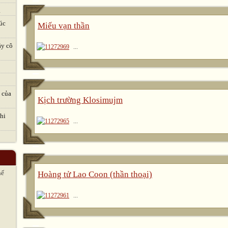
.
úc
Miếu vạn thần
ầy cô
...
 của
Kịch trường Klosimujm
hi
...
hế
Hoàng tử Lao Coon (thần thoại)
...