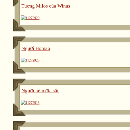
Tượng Milos của Winas
...
Người Homao
...
Người ném đĩa sắt
...