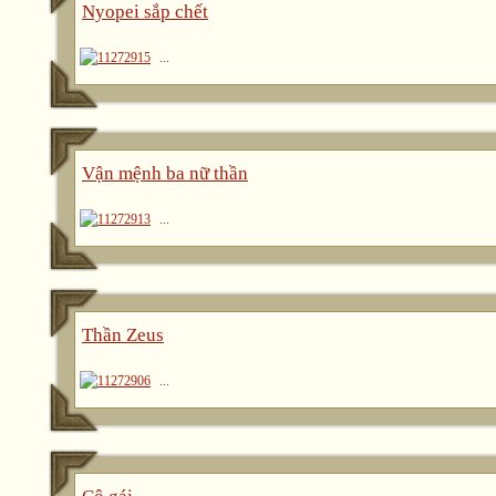
Nyopei sắp chết
...
Vận mệnh ba nữ thần
...
Thần Zeus
...