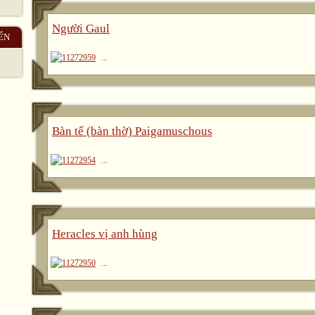
Người Gaul
ẾN
...
Bàn tế (bàn thờ) Paigamuschous
...
Heracles vị anh hùng
...