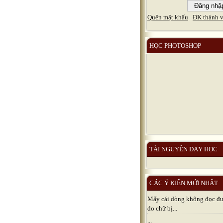
Quên mật khẩu
ĐK thành v
HỌC PHOTOSHOP
TÀI NGUYÊN DẠY HỌC
CÁC Ý KIẾN MỚI NHẤT
Mấy cái dòng không đọc đươ
do chữ bị...
...