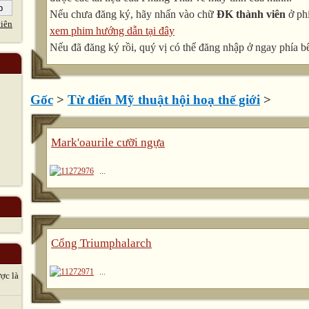
Nếu chưa đăng ký, hãy nhấn vào chữ
ĐK thành viên
ở phí
iên
xem phim hướng dẫn tại đây
Nếu đã đăng ký rồi, quý vị có thể đăng nhập ở ngay phía bê
Gốc
>
Từ điển Mỹ thuật hội hoạ thế giới
>
Mark'oaurile cưỡi ngựa
...
Cổng Triumphalarch
...
̣c là