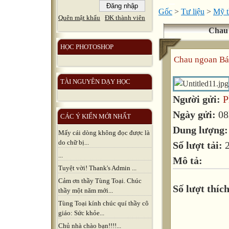
Gốc
>
Tư liệu
>
Mỹ t
Quên mật khẩu
ĐK thành viên
Chau
HỌC PHOTOSHOP
Chau ngoan Bá
TÀI NGUYÊN DẠY HỌC
Người gửi:
P
Ngày gửi:
08
CÁC Ý KIẾN MỚI NHẤT
Dung lượng
Mấy cái dòng không đọc được là
do chữ bị...
Số lượt tải:
...
Mô tả:
Tuyệt vời! Thank's Admin ...
Cảm ơn thầy Tùng Toại. Chúc
Số lượt thích
thầy một năm mới...
Tùng Toại kính chúc quí thầy cô
giáo: Sức khỏe...
Chủ nhà chào bạn!!!!...