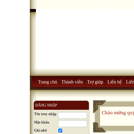
Trang chủ
Thành viên
Trợ giúp
Liên hệ
Liên
ĐĂNG NHẬP
Chào mừng quý
Tên truy nhập
Mật khẩu
Ghi nhớ