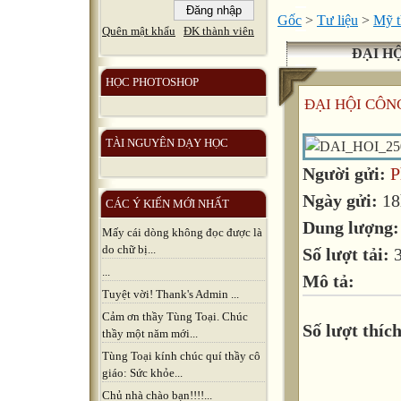
Gốc
>
Tư liệu
>
Mỹ t
Quên mật khẩu
ĐK thành viên
ĐẠI H
HỌC PHOTOSHOP
ĐẠI HỘI CÔ
TÀI NGUYÊN DẠY HỌC
Người gửi:
P
Ngày gửi:
18
CÁC Ý KIẾN MỚI NHẤT
Dung lượng
Mấy cái dòng không đọc được là
do chữ bị...
Số lượt tải:
...
Mô tả:
Tuyệt vời! Thank's Admin ...
Cảm ơn thầy Tùng Toại. Chúc
Số lượt thích
thầy một năm mới...
Tùng Toại kính chúc quí thầy cô
giáo: Sức khỏe...
Chủ nhà chào bạn!!!!...