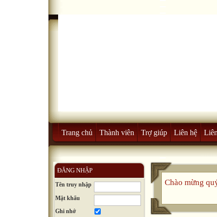
Trang chủ
Thành viên
Trợ giúp
Liên hệ
Liên
ĐĂNG NHẬP
Chào mừng quý
Tên truy nhập
Mật khẩu
Ghi nhớ