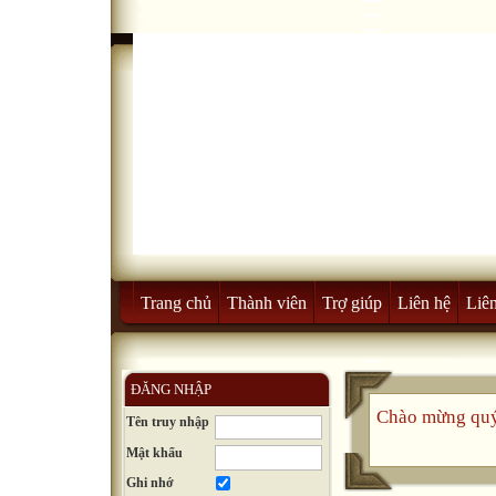
Trang chủ
Thành viên
Trợ giúp
Liên hệ
Liên
ĐĂNG NHẬP
Chào mừng quý
Tên truy nhập
Mật khẩu
Ghi nhớ