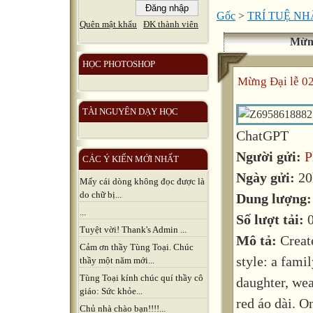
Gốc
>
TRÍ TUỆ NH
Quên mật khẩu
ĐK thành viên
Mừng
HỌC PHOTOSHOP
Mừng Đại lễ 0
TÀI NGUYÊN DẠY HỌC
ChatGPT
Người gửi:
P
CÁC Ý KIẾN MỚI NHẤT
Ngày gửi:
20
Mấy cái dòng không đọc được là
do chữ bị...
Dung lượng
...
Số lượt tải:
Tuyệt vời! Thank's Admin ...
Mô tả:
Creat
Cảm ơn thầy Tùng Toại. Chúc
style: a fami
thầy một năm mới...
Tùng Toại kính chúc quí thầy cô
daughter, wea
giáo: Sức khỏe...
red áo dài. O
Chủ nhà chào bạn!!!!...