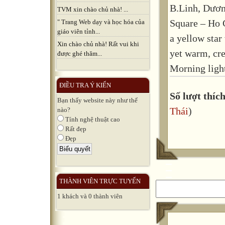
B.Linh, Dương
TVM xin chào chủ nhà! ...
Square – Ho 
" Trang Web dạy và học hóa của
giáo viên tỉnh...
a yellow sta
Xin chào chủ nhà! Rất vui khi
yet warm, cre
được ghé thăm...
Morning light
ĐIỀU TRA Ý KIẾN
Số lượt thích
Bạn thấy website này như thế
Thái
)
nào?
Tính nghệ thuật cao
Rất đẹp
Đẹp
THÀNH VIÊN TRỰC TUYẾN
1 khách và 0 thành viên