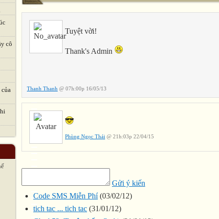
.
úc
Tuyệt vời!
ầy cô
Thank's Admin
Thanh Thanh
@ 07h:00p 16/05/13
 của
hi
Phùng Ngọc Thái
@ 21h:03p 22/04/15
hế
Gửi ý kiến
Code SMS Miễn Phí
(03/02/12)
tich tac ... tich tac
(31/01/12)