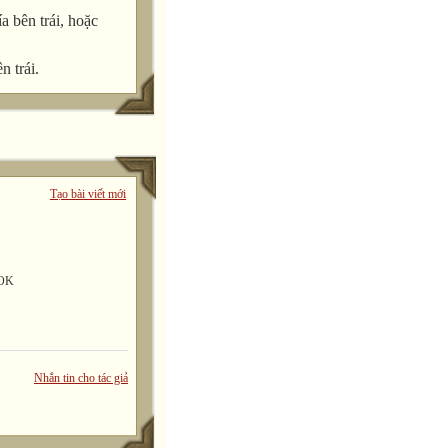
a bên trái, hoặc
n trái.
Tạo bài viết mới
*OK
Nhắn tin cho tác giả