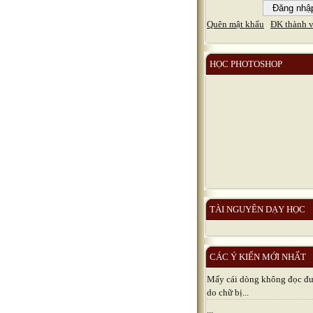
Quên mật khẩu
ĐK thành v
HỌC PHOTOSHOP
TÀI NGUYÊN DẠY HỌC
CÁC Ý KIẾN MỚI NHẤT
Mấy cái dòng không đọc đươ
do chữ bị...
...