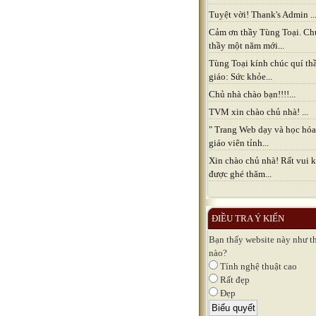
Tuyệt vời! Thank's Admin ..
Cảm ơn thầy Tùng Toại. Ch
thầy một năm mới...
Tùng Toại kính chúc quí th
giáo: Sức khỏe...
Chủ nhà chào bạn!!!!...
TVM xin chào chủ nhà! ...
" Trang Web dạy và học hóa
giáo viên tỉnh...
Xin chào chủ nhà! Rất vui k
được ghé thăm...
ĐIỀU TRA Ý KIẾN
Bạn thấy website này như t
nào?
Tính nghệ thuật cao
Rất đẹp
Đẹp