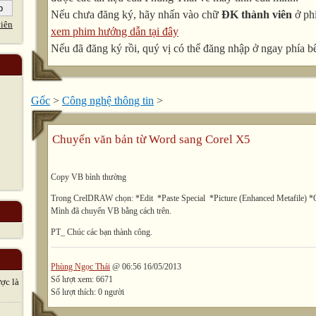
Nếu chưa đăng ký, hãy nhấn vào chữ
ĐK thành viên
ở phí
iên
xem phim hướng dẫn tại đây
Nếu đã đăng ký rồi, quý vị có thể đăng nhập ở ngay phía bê
Gốc
>
Công nghệ thông tin
>
Chuyển văn bản từ Word sang Corel X5
Copy VB bình thường
Trong CrelDRAW chọn: *Edit *Paste Special *Picture (Enhanced Metafile) 
Mình đã chuyển VB bằng cách trên.
PT_ Chúc các bạn thành công.
Phùng Ngọc Thái
@ 06:56 16/05/2013
Số lượt xem: 6671
̣c là
Số lượt thích: 0 người