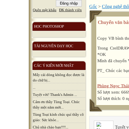
Gốc
>
Công nghệ thô
Quên mật khẩu
ĐK thành viên
Chuyển văn bả
HỌC PHOTOSHOP
Copy VB bình th
TÀI NGUYÊN DẠY HỌC
Trong CrelDRAW 
*OK
Mình đã chuyển 
CÁC Ý KIẾN MỚI NHẤT
PT_ Chúc các bạ
Mấy cái dòng không đọc được là
do chữ bị...
Phùng Ngọc Thái
...
Số lượt xem: 666
Tuyệt vời! Thank's Admin ...
Số lượt thích: 0 
Cảm ơn thầy Tùng Toại. Chúc
thầy một năm mới...
Tùng Toại kính chúc quí thầy cô
giáo: Sức khỏe...
Tuyệt v
Chủ nhà chào bạn!!!!...