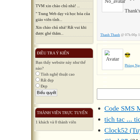
TVM xin chào chủ nhà! ...
Thank'
" Trang Web dạy và học hóa của
giáo viên tỉnh...
Xin chào chủ nhà! Rất vui khi
được ghé thăm...
Thanh Thanh
@ 07h:00p 1
ĐIỀU TRA Ý KIẾN
Bạn thấy website này như thế
Phùng Ng
nào?
Tính nghệ thuật cao
Rất đẹp
Đẹp
Code SMS M
THÀNH VIÊN TRỰC TUYẾN
tich tac ... t
1 khách và 0 thành viên
Clock52 (Tu