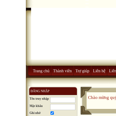
Trang chủ
Thành viên
Trợ giúp
Liên hệ
Liên
ĐĂNG NHẬP
Chào mừng quý
Tên truy nhập
Mật khẩu
Ghi nhớ