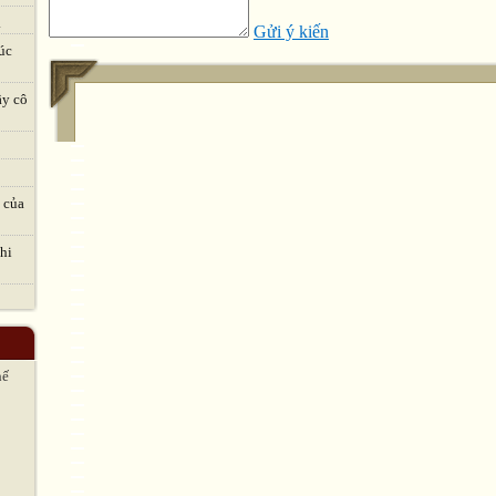
.
Gửi ý kiến
úc
ầy cô
 của
hi
hế