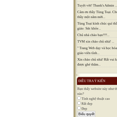
Tuyệt vời! Thank's Admin ..
Cảm ơn thầy Tùng Toại. Ch
thầy một năm mới...
Tùng Toại kính chúc quí th
giáo: Sức khỏe...
Chủ nhà chào bạn!!!!...
TVM xin chào chủ nhà! ...
" Trang Web dạy và học hóa
giáo viên tỉnh...
Xin chào chủ nhà! Rất vui k
được ghé thăm...
ĐIỀU TRA Ý KIẾN
Bạn thấy website này như t
nào?
Tính nghệ thuật cao
Rất đẹp
Đẹp