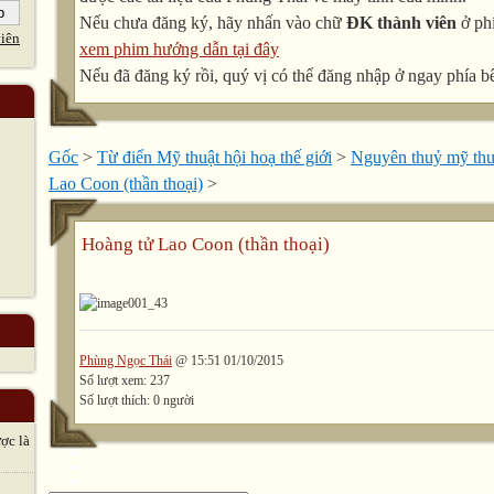
Nếu chưa đăng ký, hãy nhấn vào chữ
ĐK thành viên
ở phí
iên
xem phim hướng dẫn tại đây
Nếu đã đăng ký rồi, quý vị có thể đăng nhập ở ngay phía bê
Gốc
>
Từ điển Mỹ thuật hội hoạ thế giới
>
Nguyên thuỷ mỹ thuậ
Lao Coon (thần thoại)
>
Hoàng tử Lao Coon (thần thoại)
Phùng Ngọc Thái
@ 15:51 01/10/2015
Số lượt xem: 237
Số lượt thích: 0 người
̣c là