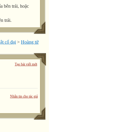
a bên trái, hoặc
n trái.
t cổ đại
>
Hoàng tử
Tạo bài viết mới
Nhắn tin cho tác giả