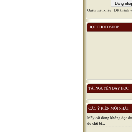
Quên mật khẩu
ĐK thành v
HỌC PHOTOSHOP
TÀI NGUYÊN DẠY HỌC
CÁC Ý KIẾN MỚI NHẤT
Mấy cái dòng không đọc đươ
do chữ bị...
...