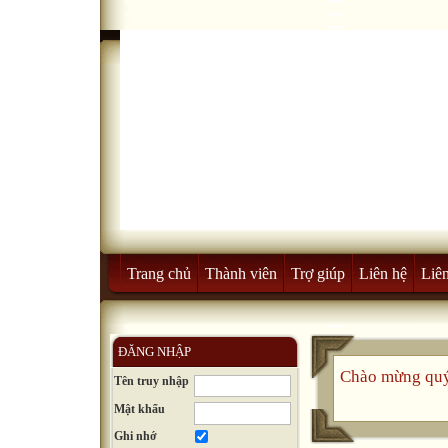
Trang chủ
Thành viên
Trợ giúp
Liên hệ
Liên
ĐĂNG NHẬP
Chào mừng quý
Tên truy nhập
Mật khẩu
Ghi nhớ