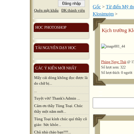
Gốc
>
Từ điển Mỹ thu
Quên mật khẩu
ĐK thành viên
Klosimujm
>
HỌC PHOTOSHOP
Kịch trường K
TÀI NGUYÊN DẠY HỌC
Phùng Ngọc Thái
@ 15
Số lượt xem: 322
CÁC Ý KIẾN MỚI NHẤT
Số lượt thích: 0 người
Mấy cái dòng không đọc được là
do chữ bị...
...
Tuyệt vời! Thank's Admin ...
Cảm ơn thầy Tùng Toại. Chúc
thầy một năm mới...
Tùng Toại kính chúc quí thầy cô
giáo: Sức khỏe...
Chủ nhà chào bạn!!!!...