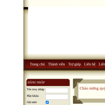
Trang chủ
Thành viên
Trợ giúp
Liên hệ
Liên
ĐĂNG NHẬP
Chào mừng quý
Tên truy nhập
Mật khẩu
Ghi nhớ