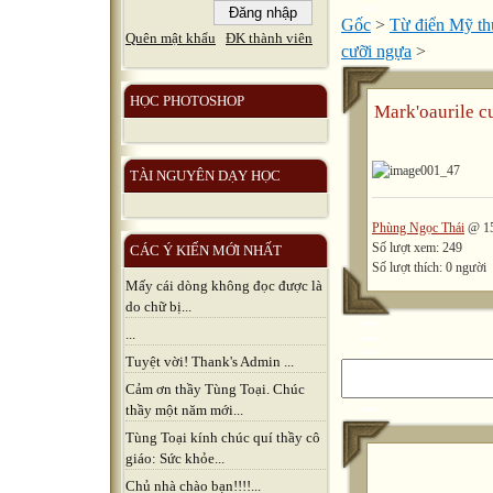
Gốc
>
Từ điển Mỹ thu
Quên mật khẩu
ĐK thành viên
cưỡi ngựa
>
HỌC PHOTOSHOP
Mark'oaurile c
TÀI NGUYÊN DẠY HỌC
Phùng Ngọc Thái
@ 15
Số lượt xem: 249
CÁC Ý KIẾN MỚI NHẤT
Số lượt thích: 0 người
Mấy cái dòng không đọc được là
do chữ bị...
...
Tuyệt vời! Thank's Admin ...
Cảm ơn thầy Tùng Toại. Chúc
thầy một năm mới...
Tùng Toại kính chúc quí thầy cô
giáo: Sức khỏe...
Chủ nhà chào bạn!!!!...