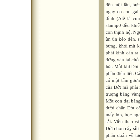
đến một lần, bực
ngay cô con gái
đình (Atê là co
slanhpơ đều khiế
cơn thịnh nộ. Ng
ùn ùn kéo đến, s
bừng, khói mù kh
phải kính cẩn r
đứng yên tại chỗ
lửa. Mỗi khi Dớt
phần điên tiết. C
có một tấm gươn
của Dớt mà phải 
trượng bằng vàn
Một con đại bàng
dưới chân Dớt c
mấy lớp, bọc ngo
sắt. Viền theo v
Dớt chọn cây sồi
phán đoán về tư