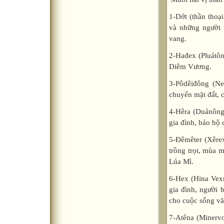
1-Dớt (thần thoại
và những người 
vang.
2-Hađex (Pluátôn
Diêm Vương.
3-Pôdêiđông (Ne
chuyển mặt đất, 
4-Hêra (Duánông
gia đình, bảo hộ 
5-Đêmêter (Xêrex
trồng trọt, mùa 
Lúa Mì.
6-Hex (Hina Vexrt
gia đình, người 
cho cuộc sống vă
7-Atêna (Minervơ