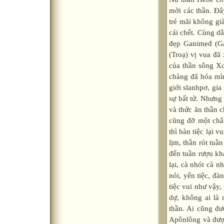
mời các thần. Đây
trẻ mãi không già
cái chết. Cùng dâ
đẹp Ganimeđ (Ga
(Troạ) vị vua đã 
của thần sông X
chàng đã hóa mìn
giới slanhpơ, gi
sự bất tử. Nhưn
và thức ăn thần 
cũng đỡ một châ
thì bàn tiệc lại 
lịm, thần rót tuầ
đến tuần rượu kh
lại, cà nhót cà n
nói, yến tiệc, đà
tiệc vui như vậy
dự, không ai là
thần. Ai cũng đư
Apônlông và đượ