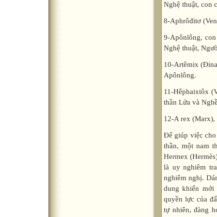
Nghệ thuật, con 
8-Aphrôđitơ (Ven
9-Apônlông, con 
Nghệ thuật, Ngườ
10-Artêmix (Đina)
Apônlông.
11-Hêphaixtôx (V
thần Lửa và Nghề
12-A rex (Marx), 
Để giúp việc cho 
thần, một nam th
Hermex (Hermès) v
là uy nghiêm tr
nghiêm nghị. Dán
dung khiến mới 
quyền lực của đấ
tự nhiên, đàng h