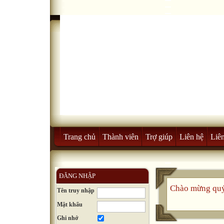
Trang chủ
Thành viên
Trợ giúp
Liên hệ
Liên
ĐĂNG NHẬP
Chào mừng quý
Tên truy nhập
Mật khẩu
Ghi nhớ