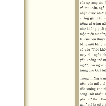
của sự sung túc. 
và rau, đậu, ngô
nhận được những 
chẳng gặp trắc t
trồng gì trúng n
như không phải g
một thiếu nữ đứn
lái của con thuyề
bằng một băng vả
có câu "Trời khô
may rủi, ngẫu nh
yếu không thể kh
người, cái ngoài
trưng cho Quá luậ
Trong những tran
trên, còn miêu t
dốc xuống cho nh
song Dớt nhiều l
phải nữ thần Hêr
gan" mà là nữ th