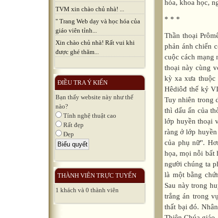
hóa, khoa học, ng
TVM xin chào chủ nhà! ...
* * *
" Trang Web dạy và học hóa của
giáo viên tỉnh...
Thần thoại Prômêtê lấy cắp ngọn lửa của thiên đình đem xuống cho loài người phản ánh chiến công vĩ đại của con người tìm ra lửa và biết sử dụng lửa như là cuộc cách mạng năng lượng đầu tiên cho lịch sử nhân loại. Chắc chắn rằng thần thoại này cùng với ý nghĩa cơ bản, chủ yếu ấy được hình thành trong một thời kỳ xa xưa thuộc giai đoạn thị tộc mẫu quyền, chứ không phải đợi đến thời kỳ Hêdiôđ thế kỷ VIII (trước Công nguyên) và muộn hơn sau này Exkhin mới có. Tuy nhiên trong dạng thái câu chuyện mà chúng ta lưu giữ được và kể lại ở đây thì dấu ấn của thời kỳ thị tộc phụ quyền in vào khá rõ, khá đậm. Trước hết là ở lớp huyền thoại về Păngđor và những tai họa mà loài người phải chịu đựng. Rõ ràng ở lớp huyền thoại này có sự "coi thường phụ nữ", "đánh giá rất thấp vai trò của phụ nữ". Hơn thế nữa, lại coi phụ nữ như là ngọn nguồn của mọi thứ tai họa, mọi nỗi bất hạnh trong đời sống! Chỉ vì cái thói tò mò của Păngđor mà loài người chúng ta phải chịu đựng biết bao nhiêu tai họa khốn khổ! Phải chăng đây là một bằng chứng về "sự thất bại lịch sử lớn của giới phụ nữ" (Ph. Enghen)? Sau này trong huyền thoại srextơ trả thù cho cha, srextơ được nữ thần Atêna xử trắng án trong vụ kiện tội giết mẹ, chúng ta lại có một bằng chứng nữa về sự thất bại đó. Nhân đây ta cũng nói thêm một chút về huyền thoại tội tổ tông của Thiên Chúa giáo. Dường như có một sự đồng dạng nào thì phải. Cũng tại thói tò mò của người đàn bà đầu tiên của thế gian, va, nên mới xảy ra chuyện ăn quả cấm. Và Thượng Đế chí công minh, chí bác ái, chí nhân hậu là như thế mà sao khi trừng phạt tội lỗi, lại bắt người đàn bà chịu hình phạt nặng hơn? - Phải mang nặng đẻ đau và phải chịu sự thống trị của người đàn ông. Còn người đàn ông phải đổ mồ hôi sôi nước mắt lấy đất, vật lộn với đất thì mới có miếng ăn. Thượng Đế đã thiên vị đối với người đàn ông, thậm chí có thể nói: "Tay trái giáng đòn trừng phạt nhưng tay phải lại trao phần thưởng", lại cho người đàn ông được quyền thống trị đối với đàn bà! Đúng là một cách xét xử không công bằng chút nào, bôi nhọ công lý. Nếu như Thượng Đế có một tòa án phúc thẩm thì nhân loại sẽ phải đệ đơn xin cứu xét lại. Nhưng Thượng Đế là khởi đầu và cũng là kết thúc cho
Xin chào chủ nhà! Rất vui khi
được ghé thăm...
ĐIỀU TRA Ý KIẾN
Bạn thấy website này như thế
nào?
Tính nghệ thuật cao
Rất đẹp
Đẹp
THÀNH VIÊN TRỰC TUYẾN
1 khách và 0 thành viên