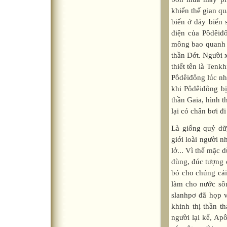
khiển thế gian q
biển ở đáy biển 
điện của Pôdêiđô
mông bao quanh m
thần Dớt. Người 
thiết tên là Tenk
Pôdêiđông lúc nh
khi Pôdêiđông bị
thần Gaia, hình t
lại có chân bơi đ
Là giống quỷ dữ, chúng luôn luôn gây ra những tai họa khủng khiếp cho thế giới loài người như: biển động, sóng thần, mưa đá, bão lụt, núi lửa phun, đất sụt lở... Vì thế mặc dù chúng có tài rèn sắt nấu đồng, sáng chế ra các loại vũ khí, đồ dùng, đúc tượng các vị thần linh, bất tử song các vị thần vẫn không thể nào xóa bỏ cho chúng cái tội làm cho đất đai cằn cỗi, mùa màng thất bát, nhất là cái tội làm cho nước sông Xtich quanh năm lúc nào cũng bốc khói, tỏa hơi. Thế giới slanhpơ đã họp và quyết định trừng phạt lũ quỷ dữ thù địch với loài người và khinh thị thần thánh này. Thần Dớt biến chúng thành những ngọn núi đá. Có người lại kể, Apônlông với những mũi tên thần đã kết liễu đời chúng. Tenkhin có một người em gái tên là Galia, cô nàng "phải lòng" Pôdêiđông. Hai người lấy nhau sinh ra được một người con gái đặt tên là Rôđa, vì lẽ đó hòn đảo quê hương của Tenkhin mang tên là Rôtơ (Rhodoạ, Rohdoạ). Nhưng người vợ chính thức mà Pôdêiđông yêu say đắm lại là nàng Amphitơrit (Ampitrite). Chuyện tình duyên của họ đối với người trần thế chúng ta quả là có... hơi lạ, hơi khác thường, song cũng không đến nỗi khó hiểu. Amphitơrit là con gái của lão thần Biển Nêrê (Nérée) đầu bạc, vị thần được mệnh danh là "ông già của biển cả", một vị thần mà trong trái im lúc nào cũng chỉ có những ý nghĩ quang minh chính trực và nhân hậu. Lão thần Biển Nêrê tính nết hiền từ, thẳng thắn, rất đáng yêu như lúc biển khơi trời yên sóng lặng, trăng tỏ mây quang. Lão chẳng hề biết nói dối với một ai bao giờ, sẵn sàng dùng tài tiên tri của mình chỉ bảo cho mọi người biết những điều họ hỏi. Lão có tài biến mình thành mọi loài, mọi vật. Nêrê lấy Đôrix (Doris) một skêaniđ làm vợ. Đôi vợ chồng này sinh được năm mươi người con gái có sắc đẹp nghiêng nước nghiêng thành, gọi bằng một cái tên chung là Nêrêiđ (Néréides) tức là những tiên nữ của biển cả, con của lão vương Nêrê. Chính trong số Nêrêiđ này, một cô làm thần Pôdêiđông "ra ngẩn vào ngơ" mất mấy năm trời là nàng Amphitơrit, một cô khác làm thần Dớt "đứng ngồi không yên" là nàng Thêrix mà sau này trở thành vợ của lão vương Pêtê và là mẹ của người anh hùng Akhin. Bữa kia những nàng Nêrêiđ rủ nhau đi tắm biển. Tắm xong các Nêrêiđ lê