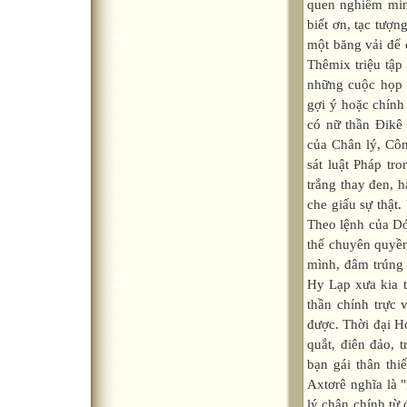
quen nghiêm min
biết ơn, tạc tượn
một băng vải để 
Thêmix triệu tập
những cuộc họp 
gợi ý hoặc chính 
có nữ thần Đikê 
của Chân lý, Côn
sát luật Pháp tr
trắng thay đen, h
che giấu sự thật.
Theo lệnh của Dớ
thế chuyên quyền
mình, đâm trúng 
Hy Lạp xưa kia t
thần chính trực 
được. Thời đại H
quắt, điên đảo, 
bạn gái thân thi
Axtơrê nghĩa là "
lý chân chính từ 