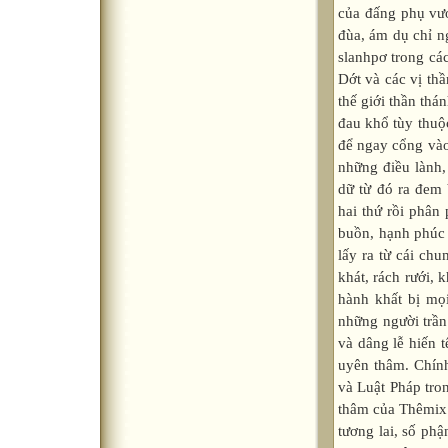
của đấng phụ vư
đùa, ám dụ chỉ n
slanhpơ trong các
Dớt và các vị thầ
thế giới thần th
đau khổ tùy thuộc
để ngay cổng vào
những điều lành,
dữ từ đó ra đem 
hai thứ rồi phân
buồn, hạnh phúc
lấy ra từ cái ch
khát, rách rưới, 
hành khất bị mọ
những người trần
và dâng lễ hiến 
uyên thâm. Chính 
và Luật Pháp tro
thâm của Thêmix 
tương lai, số phậ