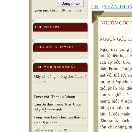
Gốc
>
THẦN THOẠ
Quên mật khẩu
ĐK thành viên
NGUỒN GỐC C
HỌC PHOTOSHOP
NGUỒN GỐC CỦ
TÀI NGUYÊN DẠY HỌC
Ngày nay trong v
minh, tiến bộ, t
ách áp bức, bóc 
CÁC Ý KIẾN MỚI NHẤT
thần Prômêtê tượn
liệt với thế lực 
Mấy cái dòng không đọc được là
tượng trưng cho 
do chữ bị...
thói phản bội, đ
...
còn ý nghĩa cũ c
Tuyệt vời! Thank's Admin ...
mang một ý nghĩa
Cảm ơn thầy Tùng Toại. Chúc
dũng cảm đấu tra
thầy một năm mới...
hữu ái của nhân
Tùng Toại kính chúc quí thầy cô
đấu tranh, thách 
giáo: Sức khỏe...
còn chỉ những th
Chủ nhà chào bạn!!!!...