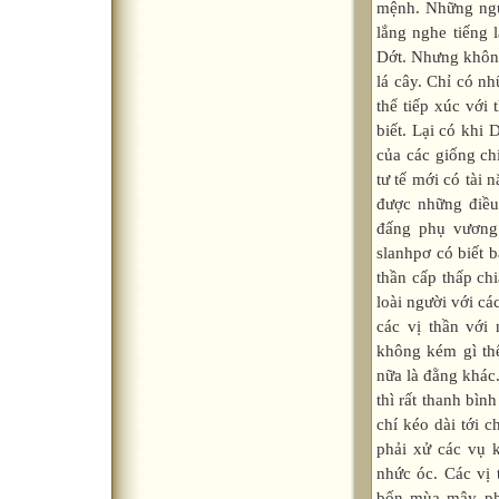
mệnh. Những ngư
lắng nghe tiếng 
Dớt. Nhưng không
lá cây. Chỉ có n
thể tiếp xúc với 
biết. Lại có khi 
của các giống ch
tư tế mới có tài
được những điều
đấng phụ vương 
slanhpơ có biết b
thần cấp thấp chi
loài người với cá
các vị thần với 
không kém gì thế 
nữa là đằng khác
thì rất thanh bìn
chí kéo dài tới c
phải xử các vụ k
nhức óc. Các vị 
bốn mùa mây phủ