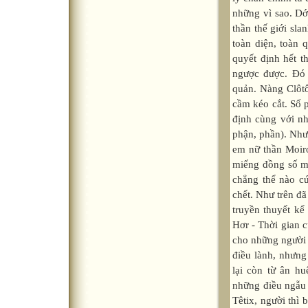
những vì sao. Dớ
thần thế giới sla
toàn diện, toàn
quyết định hết t
ngược được. Đó 
quản. Nàng Clôt
cầm kéo cắt. Số 
định cùng với nh
phận, phần). Như
em nữ thần Moir
miếng đồng số mệ
chẳng thể nào c
chết. Như trên đã
truyền thuyết kể
Hơr - Thời gian 
cho những người 
điều lành, nhưng
lại còn từ ân h
những điều ngẫu 
Têtix, người thì 