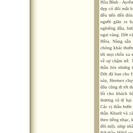
Hòa Bình - Ayrên
đẹp có đôi mắt b
đều tiến đến đón
người giãn ra 
nghiêng đầu, bướ
ngai vàng. Dớt và
Hêra. Nàng sẵn
chóng khác thườn
tới mọi chốn xa 
về sự chậm trễ.
thần Irix nhưng 
Dớt đã ban cho H
này, Hermex chạy
đâu cũng đi tới 
lối cho khách b
thương và tệ hại 
Các vị thần bước 
thần Kharít và 
theo tiếng nhạc, k
đôi một, nhịp nhà
Nữ thần Hêbê con