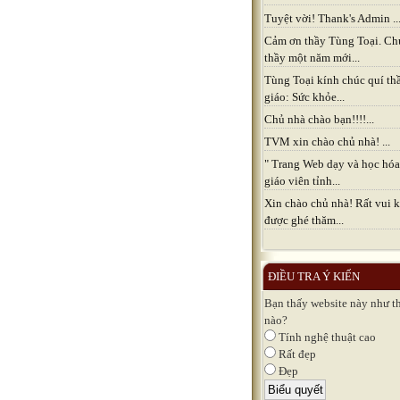
Tuyệt vời! Thank's Admin ..
Cảm ơn thầy Tùng Toại. Ch
thầy một năm mới...
Tùng Toại kính chúc quí th
giáo: Sức khỏe...
Chủ nhà chào bạn!!!!...
TVM xin chào chủ nhà! ...
" Trang Web dạy và học hóa
giáo viên tỉnh...
Xin chào chủ nhà! Rất vui k
được ghé thăm...
ĐIỀU TRA Ý KIẾN
Bạn thấy website này như t
nào?
Tính nghệ thuật cao
Rất đẹp
Đẹp