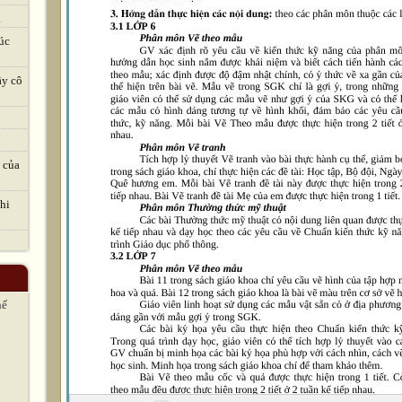
.
úc
ầy cô
 của
hi
hế