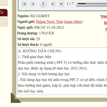
1
/
7
ẾN
Nguồn:
Bộ GD&ĐT
Nhấ
Người gửi:
Phùng Ngọc Thái
(
trang riêng
)
B
Ngày gửi:
09h:54' 15-10-2012
N
Dung lượng:
178.0 KB
Số lượt tải:
29
Số lượt thích:
0 người
A. HƯỚNG DẪN CHUNG
1. Thời gian thực hiện
Phân phối chương trình ( PPCT) có hướng dẫn thực hiện đ
dạy học được áp dụng từ năm học 2011-2012.
2. Nội dung và thời lượng dạy học
- Nội dung dạy học bộ môn trong PPCT có sự điều chỉnh ở 
theo hướng tinh giảm, hợp lý, phù hợp với trình độ nhận th
lứa tuổi học sinh.
- Thời lượng dạy học của bộ môn trong một lớp không thay 
Riêng ở lớp 9 học trong 1 học kì là 18 tiết, có thể bố trí ở 