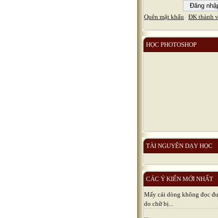
Quên mật khẩu
ĐK thành v
HỌC PHOTOSHOP
TÀI NGUYÊN DẠY HỌC
CÁC Ý KIẾN MỚI NHẤT
Mấy cái dòng không đọc đươ
do chữ bị...
...