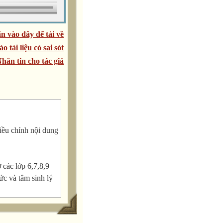
n vào đây để tải về
áo tài liệu có sai sót
hắn tin cho tác giả
iều chỉnh nội dung
các lớp 6,7,8,9
ức và tâm sinh lý
đổi: tiết/ năm.
học kì 1 hoặc học kì