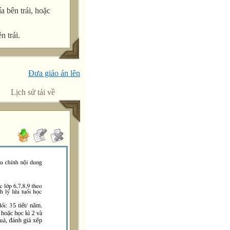
a bên trái, hoặc
n trái.
Đưa giáo án lên
Lịch sử tải về