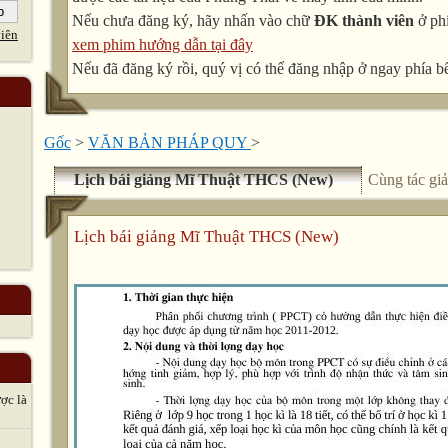
Nếu chưa đăng ký, hãy nhấn vào chữ
ĐK thành viên
ở phí
iên
xem phim hướng dẫn tại đây
Nếu đã đăng ký rồi, quý vị có thể đăng nhập ở ngay phía bê
Gốc
>
VĂN BẢN PHÁP QUY
>
Lịch bái giảng Mĩ Thuật THCS (New)
Cùng tác giả
Lịch bái giảng Mĩ Thuật THCS (New)
̣c là