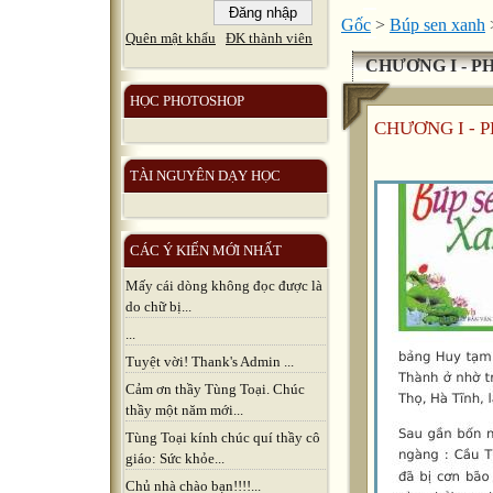
Gốc
>
Búp sen xanh
Quên mật khẩu
ĐK thành viên
CHƯƠNG I - PH
HỌC PHOTOSHOP
CHƯƠNG I - P
TÀI NGUYÊN DẠY HỌC
CÁC Ý KIẾN MỚI NHẤT
Mấy cái dòng không đọc được là
do chữ bị...
...
Tuyệt vời! Thank's Admin ...
Cảm ơn thầy Tùng Toại. Chúc
thầy một năm mới...
Tùng Toại kính chúc quí thầy cô
giáo: Sức khỏe...
Chủ nhà chào bạn!!!!...