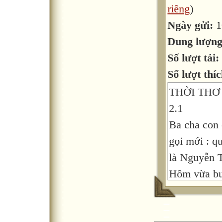
riêng
)
Ngày gửi:
1
Dung lượn
Số lượt tải:
Số lượt thíc
THỜI THƠ
2.1
Ba cha con 
gọi mới : q
là Nguyễn T
Hôm vừa bư
Tất Thành t
Thành cùng 