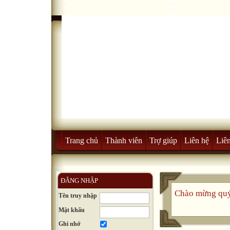
Trang chủ
Thành viên
Trợ giúp
Liên hệ
Liên
ĐĂNG NHẬP
Chào mừng quý
Tên truy nhập
Mật khẩu
Ghi nhớ