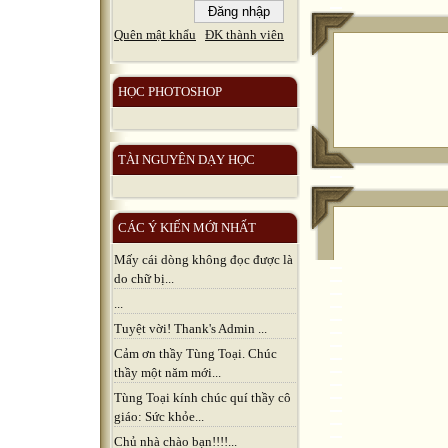
Quên mật khẩu
ĐK thành viên
HỌC PHOTOSHOP
TÀI NGUYÊN DẠY HỌC
CÁC Ý KIẾN MỚI NHẤT
Mấy cái dòng không đọc được là
do chữ bị...
...
Tuyệt vời! Thank's Admin ...
Cảm ơn thầy Tùng Toại. Chúc
thầy một năm mới...
Tùng Toại kính chúc quí thầy cô
giáo: Sức khỏe...
Chủ nhà chào bạn!!!!...