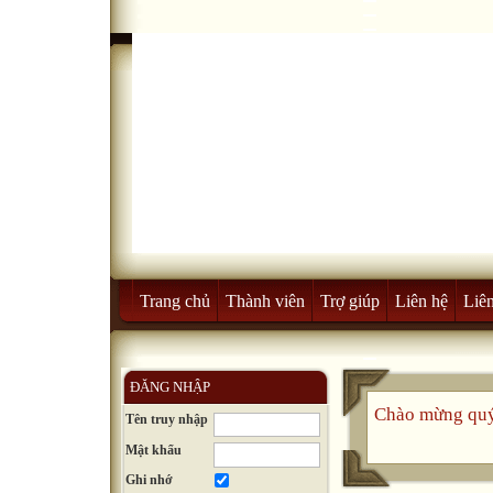
Trang chủ
Thành viên
Trợ giúp
Liên hệ
Liên
ĐĂNG NHẬP
Chào mừng quý
Tên truy nhập
Mật khẩu
Ghi nhớ