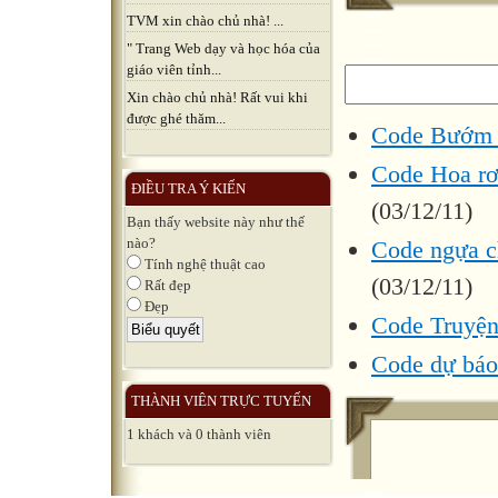
TVM xin chào chủ nhà! ...
" Trang Web dạy và học hóa của
giáo viên tỉnh...
Xin chào chủ nhà! Rất vui khi
được ghé thăm...
Code Bướm 
Code Hoa rơi
ĐIỀU TRA Ý KIẾN
(03/12/11)
Bạn thấy website này như thế
nào?
Code ngựa ch
Tính nghệ thuật cao
(03/12/11)
Rất đẹp
Đẹp
Code Truyện
Code dự báo 
THÀNH VIÊN TRỰC TUYẾN
1 khách và 0 thành viên