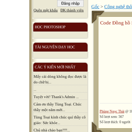
Gốc
>
Công nghệ thô
Quên mật khẩu
ĐK thành viên
Code Đồng hồ 
HỌC PHOTOSHOP
TÀI NGUYÊN DẠY HỌC
CÁC Ý KIẾN MỚI NHẤT
Mấy cái dòng không đọc được là
do chữ bị...
...
Tuyệt vời! Thank's Admin ...
Cảm ơn thầy Tùng Toại. Chúc
thầy một năm mới...
Phùng Ngọc Thái
@ 18
Số lượt xem: 567
Tùng Toại kính chúc quí thầy cô
Số lượt thích: 0 người
giáo: Sức khỏe...
Chủ nhà chào bạn!!!!...