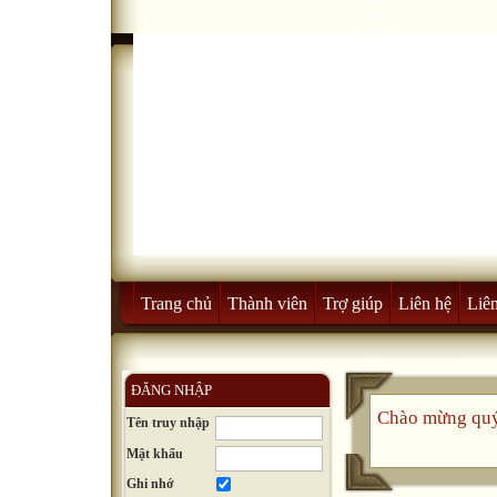
Trang chủ
Thành viên
Trợ giúp
Liên hệ
Liên
ĐĂNG NHẬP
Chào mừng quý
Tên truy nhập
Mật khẩu
Ghi nhớ