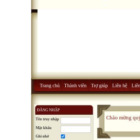
Trang chủ
Thành viên
Trợ giúp
Liên hệ
Liên
ĐĂNG NHẬP
Chào mừng quý
Tên truy nhập
Mật khẩu
Ghi nhớ