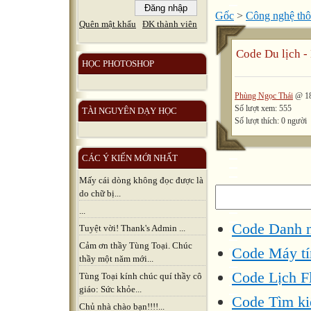
Gốc
>
Công nghệ thô
Quên mật khẩu
ĐK thành viên
Code Du lịch -
HỌC PHOTOSHOP
Phùng Ngọc Thái
@ 18
Số lượt xem: 555
TÀI NGUYÊN DẠY HỌC
Số lượt thích: 0 người
CÁC Ý KIẾN MỚI NHẤT
Mấy cái dòng không đọc được là
do chữ bị...
...
Code Danh n
Tuyệt vời! Thank's Admin ...
Cảm ơn thầy Tùng Toại. Chúc
Code Máy tín
thầy một năm mới...
Code Lịch F
Tùng Toại kính chúc quí thầy cô
giáo: Sức khỏe...
Code Tìm ki
Chủ nhà chào bạn!!!!...