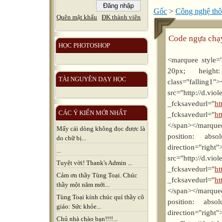
Gốc
>
Công nghệ thô
Quên mật khẩu
ĐK thành viên
Code ngựa chạy
HỌC PHOTOSHOP
<marquee style="
20px; height
TÀI NGUYÊN DẠY HỌC
class="falling1"
src="http://d.vio
_fcksavedurl="
ht
CÁC Ý KIẾN MỚI NHẤT
_fcksavedurl="
ht
</span></marque
Mấy cái dòng không đọc được là
position: absol
do chữ bị...
direction
...
src="http://d.vio
Tuyệt vời! Thank's Admin ...
_fcksavedurl="
ht
Cảm ơn thầy Tùng Toại. Chúc
_fcksavedurl="
ht
thầy một năm mới...
</span></marque
Tùng Toại kính chúc quí thầy cô
position: absolu
giáo: Sức khỏe...
direction
Chủ nhà chào bạn!!!!...