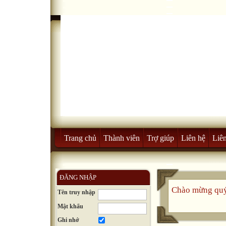
Trang chủ
Thành viên
Trợ giúp
Liên hệ
Liên
ĐĂNG NHẬP
Chào mừng quý
Tên truy nhập
Mật khẩu
Ghi nhớ