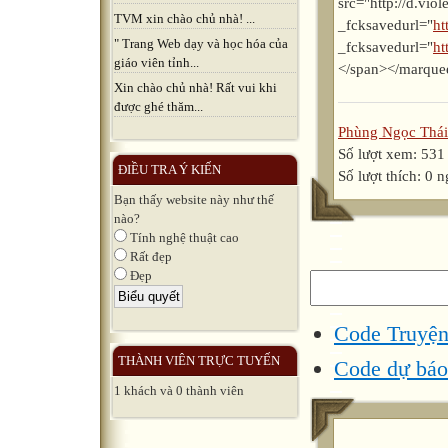
src="http://d.vio
TVM xin chào chủ nhà! ...
_fcksavedurl="
ht
" Trang Web dạy và học hóa của
_fcksavedurl="
ht
giáo viên tỉnh...
</span></marque
Xin chào chủ nhà! Rất vui khi
được ghé thăm...
Phùng Ngọc Thái
Số lượt xem: 531
ĐIỀU TRA Ý KIẾN
Số lượt thích: 0 
Bạn thấy website này như thế
nào?
Tính nghệ thuật cao
Rất đẹp
Đẹp
Code Truyện
THÀNH VIÊN TRỰC TUYẾN
Code dự báo 
1 khách và 0 thành viên