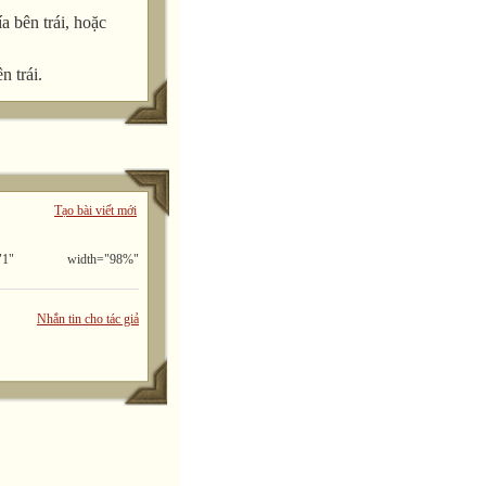
a bên trái, hoặc
n trái.
Tạo bài viết mới
" width="98%"
Nhắn tin cho tác giả