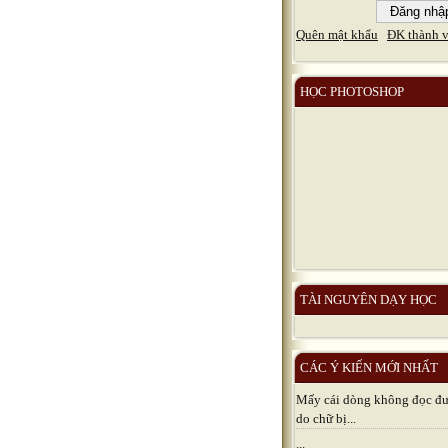
Quên mật khẩu
ĐK thành v
HỌC PHOTOSHOP
TÀI NGUYÊN DẠY HỌC
CÁC Ý KIẾN MỚI NHẤT
Mấy cái dòng không đọc đươ
do chữ bị...
...