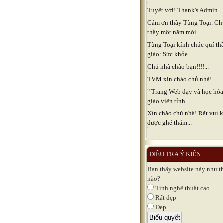
Tuyệt vời! Thank's Admin ..
Cảm ơn thầy Tùng Toại. Ch
thầy một năm mới...
Tùng Toại kính chúc quí th
giáo: Sức khỏe...
Chủ nhà chào bạn!!!!...
TVM xin chào chủ nhà! ...
" Trang Web dạy và học hóa
giáo viên tỉnh...
Xin chào chủ nhà! Rất vui k
được ghé thăm...
ĐIỀU TRA Ý KIẾN
Bạn thấy website này như t
nào?
Tính nghệ thuật cao
Rất đẹp
Đẹp