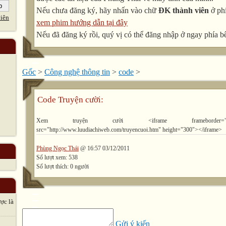
Nếu chưa đăng ký, hãy nhấn vào chữ
ĐK thành viên
ở phí
iên
xem phim hướng dẫn tại đây
Nếu đã đăng ký rồi, quý vị có thể đăng nhập ở ngay phía bê
Gốc
>
Công nghệ thông tin
>
code
>
Code Truyện cười:
Xem truyện cười <iframe frameborder="1
src="http://www.luudiachiweb.com/truyencuoi.htm" height="300"></iframe>
Phùng Ngọc Thái
@ 16:57 03/12/2011
Số lượt xem: 538
Số lượt thích: 0 người
̣c là
Gửi ý kiến