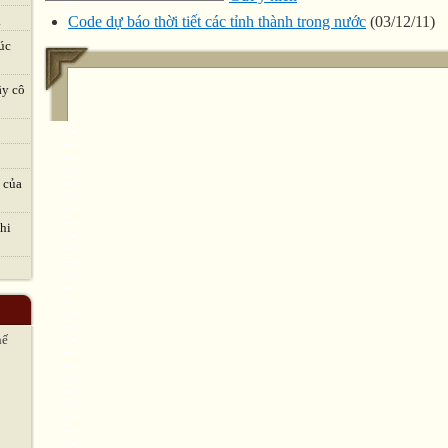
Code dự báo thời tiết các tỉnh thành trong nước
(03/12/11)
.
úc
ầy cô
 của
hi
hế