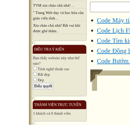
TVM xin chào chủ nhà! ...
" Trang Web dạy và học hóa của
giáo viên tỉnh...
Code Máy tín
Xin chào chủ nhà! Rất vui khi
Code Lịch F
được ghé thăm...
Code Tìm ki
Code Đồng h
ĐIỀU TRA Ý KIẾN
Bạn thấy website này như thế
Code Bướm 
nào?
Tính nghệ thuật cao
Rất đẹp
Đẹp
THÀNH VIÊN TRỰC TUYẾN
1 khách và 0 thành viên