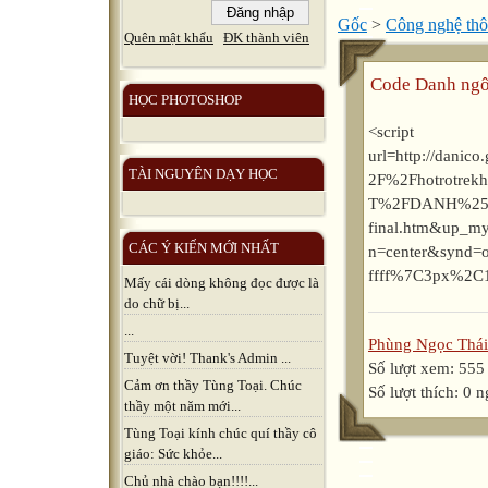
Gốc
>
Công nghệ thô
Quên mật khẩu
ĐK thành viên
Code Danh ngô
HỌC PHOTOSHOP
<script s
url=http://dan
TÀI NGUYÊN DẠY HỌC
2F%2Fhotrotre
T%2FDANH%252
final.htm&up_m
CÁC Ý KIẾN MỚI NHẤT
n=center&synd=
ffff%7C3px%2C1
Mấy cái dòng không đọc được là
do chữ bị...
...
Phùng Ngọc Thái
Tuyệt vời! Thank's Admin ...
Số lượt xem: 555
Cảm ơn thầy Tùng Toại. Chúc
Số lượt thích: 0 
thầy một năm mới...
Tùng Toại kính chúc quí thầy cô
giáo: Sức khỏe...
Chủ nhà chào bạn!!!!...