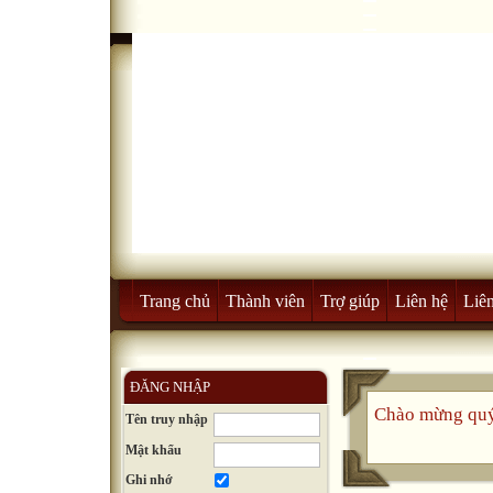
Trang chủ
Thành viên
Trợ giúp
Liên hệ
Liên
ĐĂNG NHẬP
Chào mừng quý
Tên truy nhập
Mật khẩu
Ghi nhớ