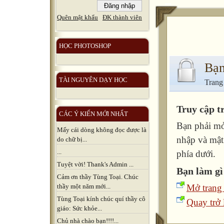
Quên mật khẩu
ĐK thành viên
HỌC PHOTOSHOP
Bạn
TÀI NGUYÊN DẠY HỌC
Trang
Truy cập t
CÁC Ý KIẾN MỚI NHẤT
Bạn phải mở
Mấy cái dòng không đọc được là
nhập và mật
do chữ bị...
...
phía dưới.
Tuyệt vời! Thank's Admin ...
Bạn làm gì
Cảm ơn thầy Tùng Toại. Chúc
Mở trang
thầy một năm mới...
Tùng Toại kính chúc quí thầy cô
Quay trở l
giáo: Sức khỏe...
Chủ nhà chào bạn!!!!...