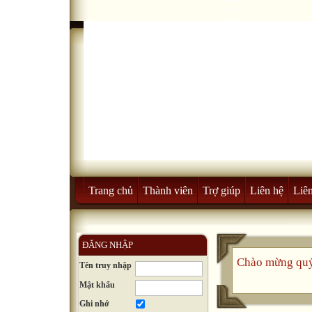
Trang chủ
Thành viên
Trợ giúp
Liên hệ
Liên
ĐĂNG NHẬP
Chào mừng quý
Tên truy nhập
Mật khẩu
Ghi nhớ