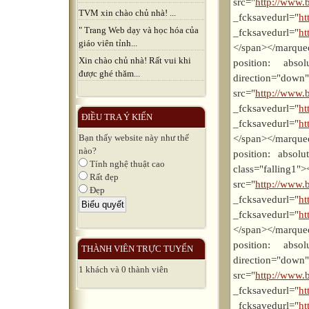
src="
http://www.b
TVM xin chào chủ nhà! ...
_fcksavedurl="
ht
" Trang Web dạy và học hóa của
_fcksavedurl="
ht
giáo viên tỉnh...
</span></marque
Xin chào chủ nhà! Rất vui khi
position: absolu
được ghé thăm...
direction
src="
http://www.b
_fcksavedurl="
ht
ĐIỀU TRA Ý KIẾN
_fcksavedurl="
ht
Bạn thấy website này như thế
</span></marque
nào?
position: absolut
Tính nghệ thuật cao
class="falling1"
Rất đẹp
src="
http://www.b
Đẹp
_fcksavedurl="
ht
_fcksavedurl="
ht
</span></marque
position: absolu
THÀNH VIÊN TRỰC TUYẾN
direction
1 khách và 0 thành viên
src="
http://www.b
_fcksavedurl="
ht
_fcksavedurl="
ht