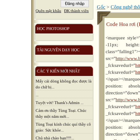
Gốc
>
Công nghệ thô
Quên mật khẩu
ĐK thành viên
Code Hoa rơi (
HỌC PHOTOSHOP
<marquee style="
-11px; height
TÀI NGUYÊN DẠY HỌC
class="falling1"
src="
http://www.b
_fcksavedurl="
ht
CÁC Ý KIẾN MỚI NHẤT
_fcksavedurl="
ht
</span></marque
Mấy cái dòng không đọc được là
position: absolu
do chữ bị...
direction
...
src="
http://www.b
Tuyệt vời! Thank's Admin ...
_fcksavedurl="
ht
Cảm ơn thầy Tùng Toại. Chúc
_fcksavedurl="
ht
thầy một năm mới...
</span></marque
Tùng Toại kính chúc quí thầy cô
position: absolu
giáo: Sức khỏe...
direction
Chủ nhà chào bạn!!!!...