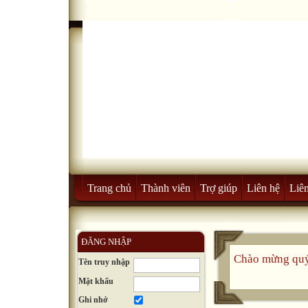
Trang chủ
Thành viên
Trợ giúp
Liên hệ
Liên
ĐĂNG NHẬP
Chào mừng quý
Tên truy nhập
Mật khẩu
Ghi nhớ