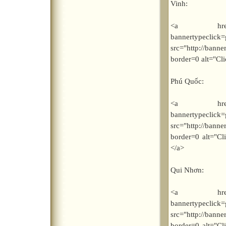
Vinh:
<a href="http
bannerty
src="http://bann
border=0 alt="Cl
Phú Quốc:
<a href="http
bannerty
src="http://bann
border=0 alt="C
</a>
Qui Nhơn:
<a href="http
bannerty
src="http://bann
border=0 alt="C