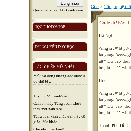
Gốc
>
Công nghệ thô
Quên mật khẩu
ĐK thành viên
Code dự báo thờ
HỌC PHOTOSHOP
Hà Nội
TÀI NGUYÊN DẠY HỌC
<img src="http:
language/www/glo
alt="Du bao thoi 
CÁC Ý KIẾN MỚI NHẤT
height="41" wid
Mấy cái dòng không đọc được là
Huế
do chữ bị...
...
<img src="http:
Tuyệt vời! Thank's Admin ...
language/www/glo
Cảm ơn thầy Tùng Toại. Chúc
alt="Du bao tho
thầy một năm mới...
height="41" wid
Tùng Toại kính chúc quí thầy cô
giáo: Sức khỏe...
Thành Phố Hồ Ch
Chủ nhà chào bạn!!!!...