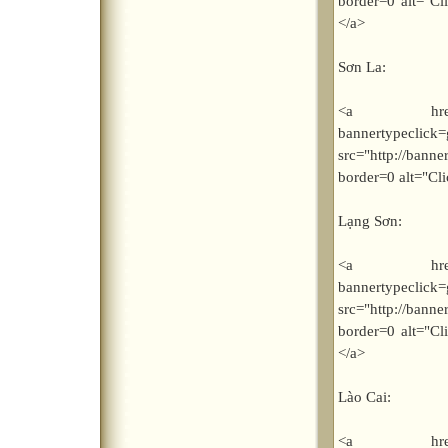
border=0 alt="C
</a>
Sơn La:
<a href="http
bannerty
src="http://bann
border=0 alt="Cl
Lạng Sơn:
<a href="http
bannerty
src="http://bann
border=0 alt="C
</a>
Lào Cai:
<a href="http