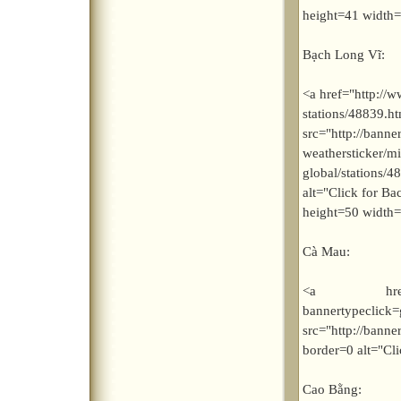
height=41 width
Bạch Long Vĩ:
<a href="http://
stations/48
src="http://bann
weathersticker/m
global/stations/4
alt="Click for Ba
height=50 width
Cà Mau:
<a href="http
bannerty
src="http://bann
border=0 alt="Cl
Cao Bằng: