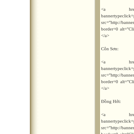
<a href="http
bannerty
src="http://bann
border=0 alt="C
</a>
Côn Sơn:
<a href="http
bannerty
src="http://bann
border=0 alt="C
</a>
Đồng Hới:
<a href="http
bannerty
src="http://bann