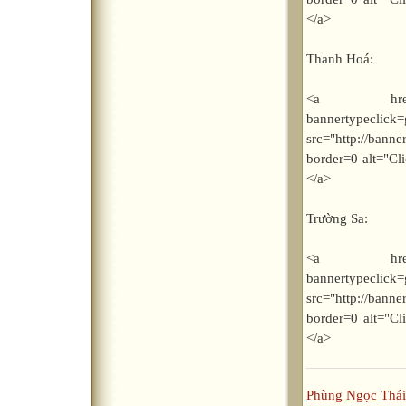
</a>
Thanh Hoá:
<a href="http
bannerty
src="http://bann
border=0 alt="Cl
</a>
Trường Sa:
<a href="http
bannerty
src="http://bann
border=0 alt="Cl
</a>
Phùng Ngọc Thái