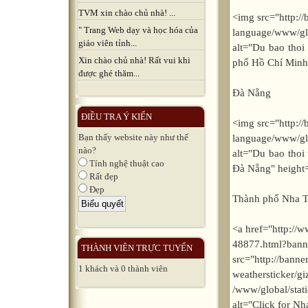
TVM xin chào chủ nhà! ...
<img src="http:
" Trang Web dạy và học hóa của
language/www/glo
giáo viên tỉnh...
alt="Du bao thoi 
Xin chào chủ nhà! Rất vui khi
phố Hồ Chí Minh
được ghé thăm...
Đà Nẵng
ĐIỀU TRA Ý KIẾN
<img src="http:
Bạn thấy website này như thế
language/www/glo
nào?
alt="Du bao thoi 
Tính nghệ thuật cao
Đà Nẵng" height
Rất đẹp
Đẹp
Thành phố Nha T
<a href="http://
48877.html
THÀNH VIÊN TRỰC TUYẾN
src="http://bann
1 khách và 0 thành viên
weathersticker/g
/www/global/stat
alt="Click for Nh