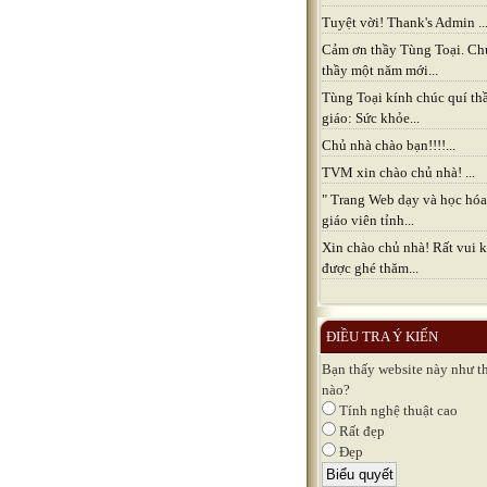
Tuyệt vời! Thank's Admin ..
Cảm ơn thầy Tùng Toại. Ch
thầy một năm mới...
Tùng Toại kính chúc quí th
giáo: Sức khỏe...
Chủ nhà chào bạn!!!!...
TVM xin chào chủ nhà! ...
" Trang Web dạy và học hóa
giáo viên tỉnh...
Xin chào chủ nhà! Rất vui k
được ghé thăm...
ĐIỀU TRA Ý KIẾN
Bạn thấy website này như t
nào?
Tính nghệ thuật cao
Rất đẹp
Đẹp