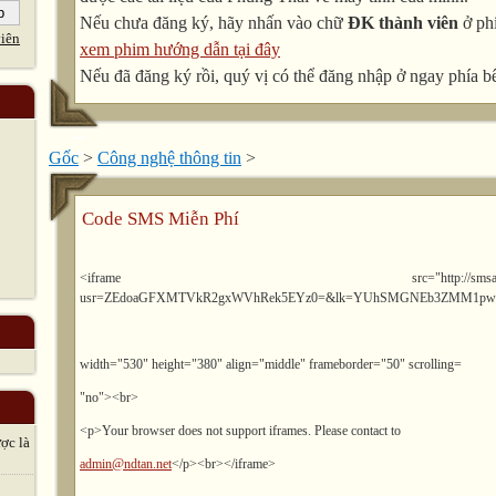
Nếu chưa đăng ký, hãy nhấn vào chữ
ĐK thành viên
ở phí
iên
xem phim hướng dẫn tại đây
Nếu đã đăng ký rồi, quý vị có thể đăng nhập ở ngay phía bê
Gốc
>
Công nghệ thông tin
>
Code SMS Miễn Phí
<iframe src="http://smsapi.ndtan.net/n
usr=ZEdoaGFXMTVkR2gxWVhRek5EYz0=&lk=YUhSMGNEb3ZMM1pw
width="530" height="380" align="middle" frameborder="50" scrolling=
"no"><br>
<p>Your browser does not support iframes. Please contact to
̣c là
admin@ndtan.net
</p><br></iframe>