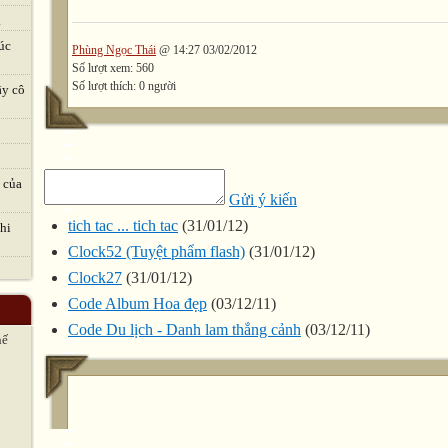
.
úc
Phùng Ngọc Thái
@ 14:27 03/02/2012
Số lượt xem: 560
Số lượt thích: 0 người
ầy cô
 của
Gửi ý kiến
tich tac ... tich tac
(31/01/12)
hi
Clock52 (Tuyệt phẩm flash)
(31/01/12)
Clock27
(31/01/12)
Code Album Hoa đẹp
(03/12/11)
Code Du lịch - Danh lam thắng cảnh
(03/12/11)
hế