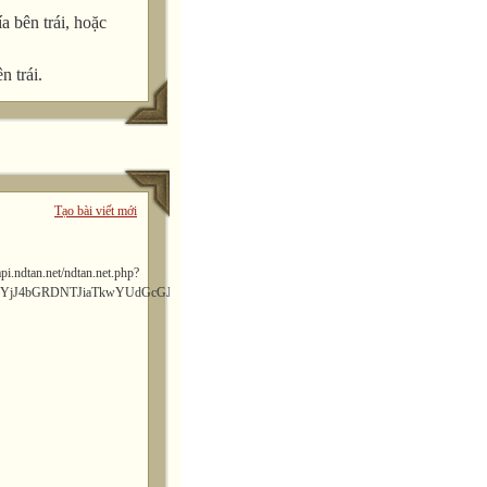
a bên trái, hoặc
n trái.
Tạo bài viết mới
dtan.net.php?
YjJ4bGRDNTJiaTkwYUdGcGJYbDBhSFZoZERNME53PT0=&api=OK"