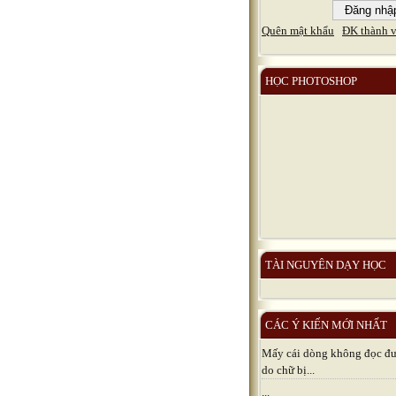
Quên mật khẩu
ĐK thành v
HỌC PHOTOSHOP
TÀI NGUYÊN DẠY HỌC
CÁC Ý KIẾN MỚI NHẤT
Mấy cái dòng không đọc đươ
do chữ bị...
...