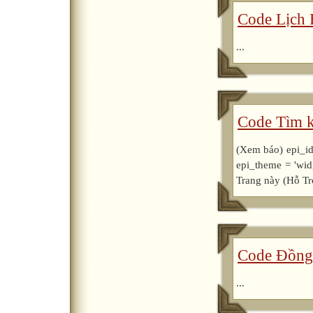
Code Lịch 
...
Code Tìm k
(Xem báo) epi_id 
epi_theme = 'wi
Trang này (Hỗ Trợ
Code Đồng 
...