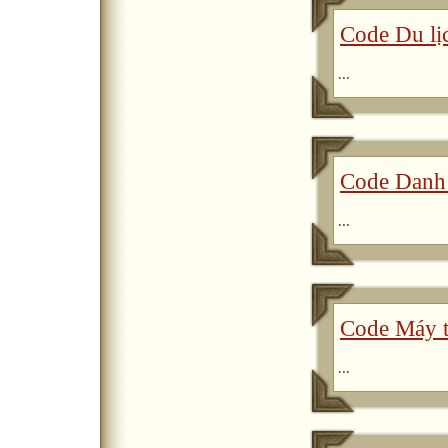
Code Du lị
...
Code Danh 
...
Code Máy tí
...