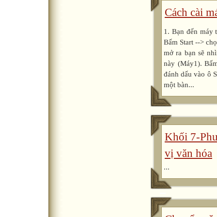
Cách cài m
1. Bạn đến máy t
Bấm Start --> chọ
mở ra bạn sẽ nhì
này (Máy1). Bấm
đánh dấu vào ô Sh
một bàn...
Khối 7-Phư
vị văn hóa
...