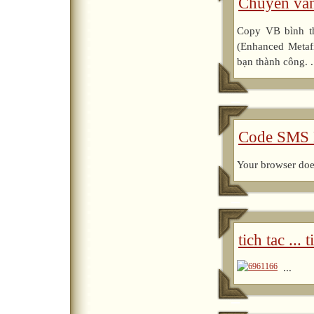
Chuyển văn
Copy VB bình th
(Enhanced Metaf
bạn thành công. .
Code SMS 
Your browser does
tich tac ... t
...