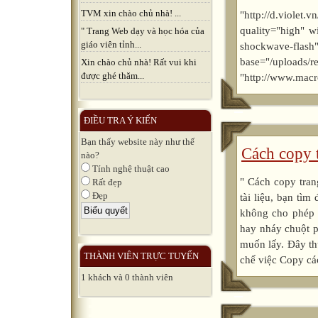
TVM xin chào chủ nhà! ...
"http://d.violet
quality="high" w
" Trang Web dạy và học hóa của
giáo viên tỉnh...
shockwave-fla
base="/up
Xin chào chủ nhà! Rất vui khi
được ghé thăm...
"http://www.macr
ĐIỀU TRA Ý KIẾN
Bạn thấy website này như thế
Cách copy 
nào?
Tính nghệ thuật cao
" Cách copy tran
Rất đẹp
Đẹp
tài liệu, bạn tìm
không cho phép 
hay nháy chuột 
muốn lấy. Đây th
THÀNH VIÊN TRỰC TUYẾN
chế việc Copy các
1 khách và 0 thành viên