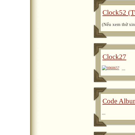
Clock52 (T
(Nếu xem thử xin 
Clock27
...
Code Albu
...