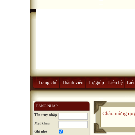
Trang chủ
Thành viên
Trợ giúp
Liên hệ
Liên
ĐĂNG NHẬP
Chào mừng quý
Tên truy nhập
Mật khẩu
Ghi nhớ