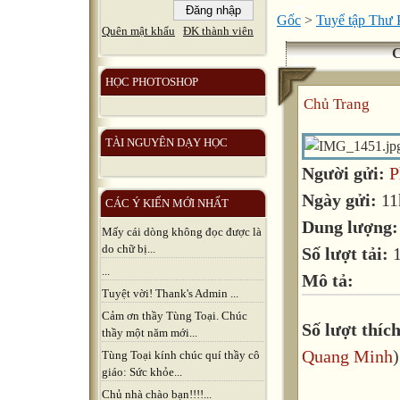
Gốc
>
Tuyể tập Thư 
Quên mật khẩu
ĐK thành viên
C
HỌC PHOTOSHOP
Chủ Trang
TÀI NGUYÊN DẠY HỌC
Người gửi:
P
Ngày gửi:
11
CÁC Ý KIẾN MỚI NHẤT
Dung lượng
Mấy cái dòng không đọc được là
do chữ bị...
Số lượt tải:
...
Mô tả:
Tuyệt vời! Thank's Admin ...
Cảm ơn thầy Tùng Toại. Chúc
Số lượt thích
thầy một năm mới...
Quang Minh
)
Tùng Toại kính chúc quí thầy cô
giáo: Sức khỏe...
Chủ nhà chào bạn!!!!...