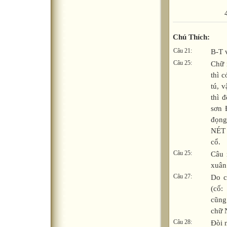
Chú Thích:
Câu 21:
B-T 
Câu 25:
Chữ 
thì 
tú, 
thì 
sơn 
đọng
NÉT 
cổ.
Câu 25:
Câu 
xuân
Câu 27:
Do c
(cố
:
cũng
chữ 
Câu 28:
Đòi m