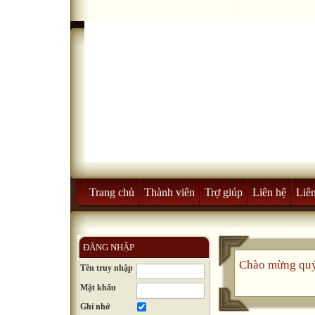
Trang chủ
Thành viên
Trợ giúp
Liên hệ
Liên
ĐĂNG NHẬP
Chào mừng quý
Tên truy nhập
Mật khẩu
Ghi nhớ