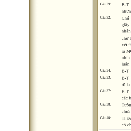
Câu 29:
B-T
:
nhưn
Câu 32:
Chú 
giấy
nhân
chữ 
xét 
ra M
nhìn
luận 
Câu 34:
B-T
:
Câu 33:
B-T,
rõ l
Câu 37:
B-T
:
các 
Câu 38:
Tườn
chưa
Câu 40:
Thiề
có c