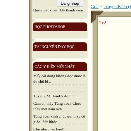
Gốc
>
Truyện Kiều (
Quên mật khẩu
ĐK thành viên
Tr2
HỌC PHOTOSHOP
TÀI NGUYÊN DẠY HỌC
CÁC Ý KIẾN MỚI NHẤT
Mấy cái dòng không đọc được là
do chữ bị...
...
Tuyệt vời! Thank's Admin ...
Cảm ơn thầy Tùng Toại. Chúc
thầy một năm mới...
Tùng Toại kính chúc quí thầy cô
giáo: Sức khỏe...
Chủ nhà chào bạn!!!!...