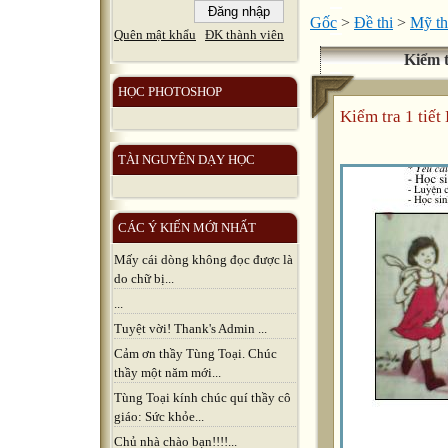
Gốc
>
Đề thi
>
Mỹ th
Quên mật khẩu
ĐK thành viên
Kiểm t
HỌC PHOTOSHOP
Kiểm tra 1 tiết
TÀI NGUYÊN DẠY HỌC
CÁC Ý KIẾN MỚI NHẤT
Mấy cái dòng không đọc được là
do chữ bị...
...
Tuyệt vời! Thank's Admin ...
Cảm ơn thầy Tùng Toại. Chúc
thầy một năm mới...
Tùng Toại kính chúc quí thầy cô
giáo: Sức khỏe...
Chủ nhà chào bạn!!!!...