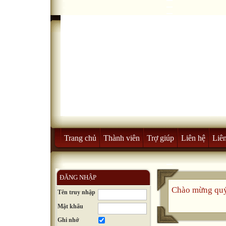
Trang chủ
Thành viên
Trợ giúp
Liên hệ
Liên
ĐĂNG NHẬP
Chào mừng quý
Tên truy nhập
Mật khẩu
Ghi nhớ