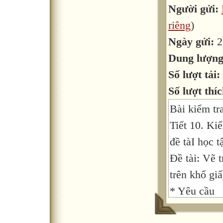
Người gửi:
riêng
)
Ngày gửi:
2
Dung lượn
Số lượt tải:
Số lượt thíc
Bài kiểm tra
Tiết 10. Kiể
đề tàI học t
Đề tài: Vẽ t
trên khổ gi
* Yêu cầu
- Học sinh 