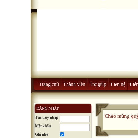
Trang chủ
Thành viên
Trợ giúp
Liên hệ
Liên
ĐĂNG NHẬP
Chào mừng quý
Tên truy nhập
Mật khẩu
Ghi nhớ