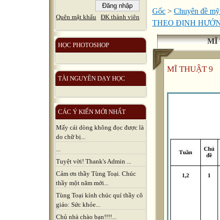
Gốc
>
Chuyên đề mỹ
Quên mật khẩu
ĐK thành viên
THEO ĐỊNH HƯỚN
MĨ
HỌC PHOTOSHOP
MĨ THUẬT 9
TÀI NGUYÊN DẠY HỌC
CÁC Ý KIẾN MỚI NHẤT
Mấy cái dòng không đọc được là
do chữ bị...
...
Tuyệt vời! Thank's Admin ...
Cảm ơn thầy Tùng Toại. Chúc
thầy một năm mới...
Tùng Toại kính chúc quí thầy cô
giáo: Sức khỏe...
Chủ nhà chào bạn!!!!...