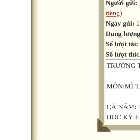
Người gửi:
riêng
)
Ngày gửi:
1
Dung lượn
Số lượt tải:
Số lượt thíc
TRƯỜNG 
MÔN:MĨ T
CẢ NĂM: 18
HỌC KỲ I: 1
HỌC KỲ I