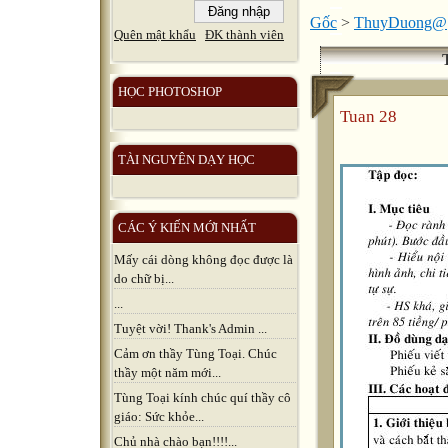
Gốc
>
ThuyDuong@
Quên mật khẩu
ĐK thành viên
HỌC PHOTOSHOP
Tuan 28
TÀI NGUYÊN DẠY HỌC
CÁC Ý KIẾN MỚI NHẤT
Mấy cái dòng không đọc được là
do chữ bị...
...
Tuyệt vời! Thank's Admin ...
Cảm ơn thầy Tùng Toại. Chúc
thầy một năm mới...
Tùng Toại kính chúc quí thầy cô
giáo: Sức khỏe...
Chủ nhà chào bạn!!!!...