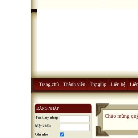
Trang chủ
Thành viên
Trợ giúp
Liên hệ
Liên
ĐĂNG NHẬP
Chào mừng quý
Tên truy nhập
Mật khẩu
Ghi nhớ