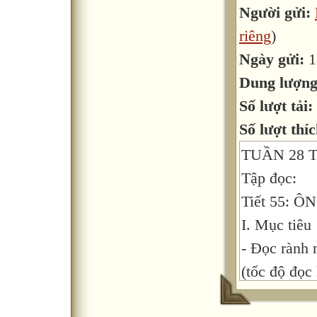
Người gửi:
riêng
)
Ngày gửi:
1
Dung lượn
Số lượt tải:
Số lượt thíc
TUẦN 28 Th
Tập đọc:
Tiết 55: Ô
I. Mục tiêu
- Đọc rành 
(tốc độ đọc
diễn cảm đo