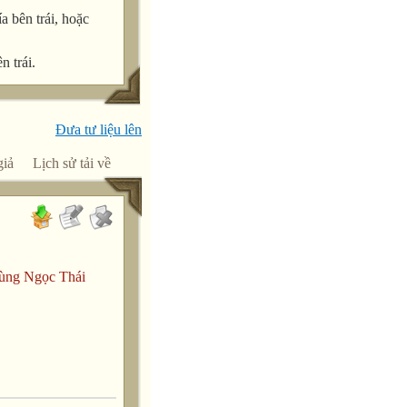
a bên trái, hoặc
n trái.
Đưa tư liệu lên
giả
Lịch sử tải về
ùng Ngọc Thái