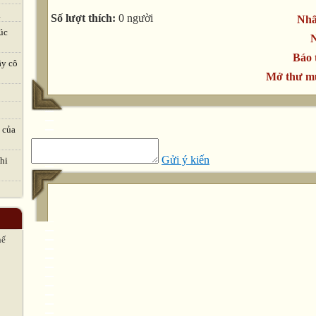
.
Số lượt thích:
0 người
Nhấ
úc
N
Báo 
ầy cô
Mở thư mụ
 của
Gửi ý kiến
hi
hế