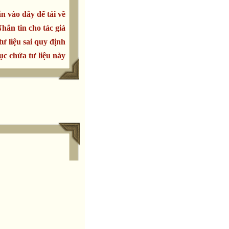
n vào đây để tải về
hắn tin cho tác giả
tư liệu sai quy định
c chứa tư liệu này