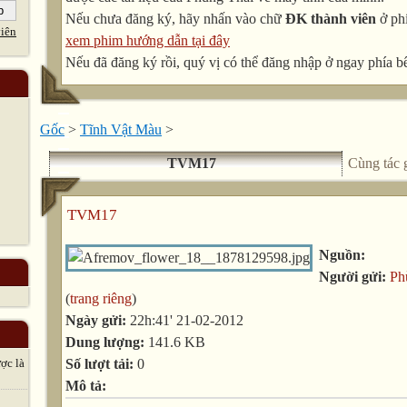
Nếu chưa đăng ký, hãy nhấn vào chữ
ĐK thành viên
ở phí
iên
xem phim hướng dẫn tại đây
Nếu đã đăng ký rồi, quý vị có thể đăng nhập ở ngay phía bê
Gốc
>
Tĩnh Vật Màu
>
TVM17
Cùng tác 
TVM17
Nguồn:
Người gửi:
Ph
(
trang riêng
)
Ngày gửi:
22h:41' 21-02-2012
Dung lượng:
141.6 KB
Số lượt tải:
0
̣c là
Mô tả: