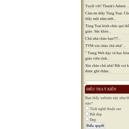
Tuyệt vời! Thank's Admin ..
Cảm ơn thầy Tùng Toại. Ch
thầy một năm mới...
Tùng Toại kính chúc quí th
giáo: Sức khỏe...
Chủ nhà chào bạn!!!!...
TVM xin chào chủ nhà! ...
" Trang Web dạy và học hóa
giáo viên tỉnh...
Xin chào chủ nhà! Rất vui k
được ghé thăm...
ĐIỀU TRA Ý KIẾN
Bạn thấy website này như t
nào?
Tính nghệ thuật cao
Rất đẹp
Đẹp