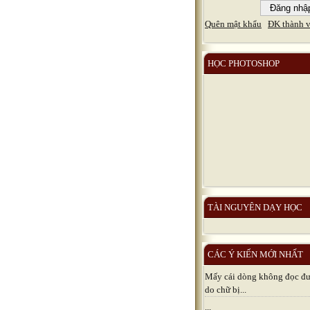
Quên mật khẩu
ĐK thành v
HỌC PHOTOSHOP
TÀI NGUYÊN DẠY HỌC
CÁC Ý KIẾN MỚI NHẤT
Mấy cái dòng không đọc đươ
do chữ bị...
...