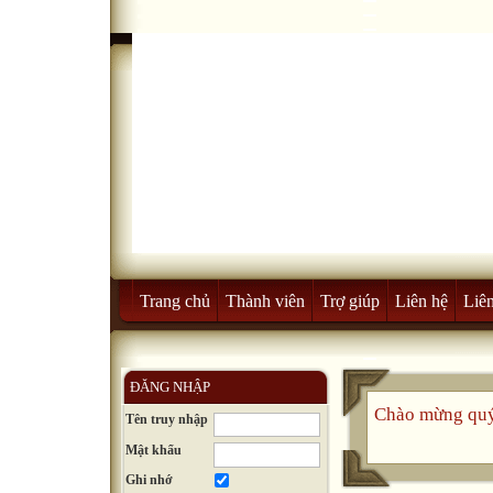
Trang chủ
Thành viên
Trợ giúp
Liên hệ
Liên
ĐĂNG NHẬP
Chào mừng quý
Tên truy nhập
Mật khẩu
Ghi nhớ