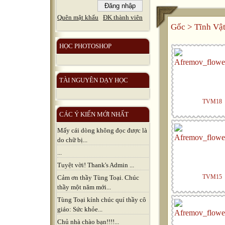
Quên mật khẩu
ĐK thành viên
Gốc
>
Tĩnh Vậ
HỌC PHOTOSHOP
TÀI NGUYÊN DẠY HỌC
TVM18
CÁC Ý KIẾN MỚI NHẤT
Mấy cái dòng không đọc được là
do chữ bị...
...
Tuyệt vời! Thank's Admin ...
TVM15
Cảm ơn thầy Tùng Toại. Chúc
thầy một năm mới...
Tùng Toại kính chúc quí thầy cô
giáo: Sức khỏe...
Chủ nhà chào bạn!!!!...