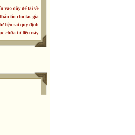
n vào đây để tải về
hắn tin cho tác giả
tư liệu sai quy định
c chứa tư liệu này