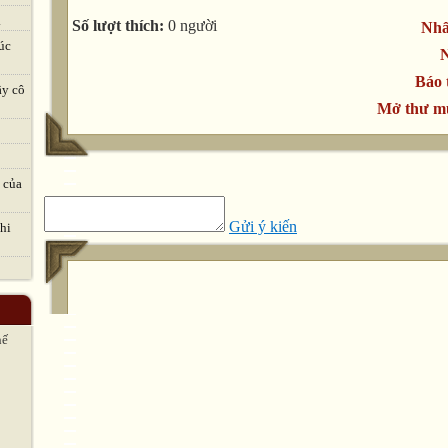
.
Số lượt thích:
0 người
Nhấ
úc
N
Báo 
ầy cô
Mở thư mụ
 của
Gửi ý kiến
hi
hế