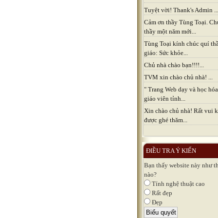
Tuyệt vời! Thank's Admin ..
Cảm ơn thầy Tùng Toại. Ch
thầy một năm mới...
Tùng Toại kính chúc quí th
giáo: Sức khỏe...
Chủ nhà chào bạn!!!!...
TVM xin chào chủ nhà! ...
" Trang Web dạy và học hóa
giáo viên tỉnh...
Xin chào chủ nhà! Rất vui k
được ghé thăm...
ĐIỀU TRA Ý KIẾN
Bạn thấy website này như t
nào?
Tính nghệ thuật cao
Rất đẹp
Đẹp