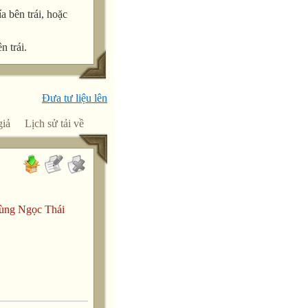
a bên trái, hoặc
n trái.
Đưa tư liệu lên
giả
Lịch sử tải về
ùng Ngọc Thái