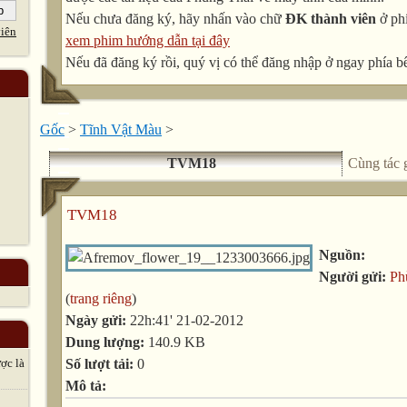
Nếu chưa đăng ký, hãy nhấn vào chữ
ĐK thành viên
ở phí
iên
xem phim hướng dẫn tại đây
Nếu đã đăng ký rồi, quý vị có thể đăng nhập ở ngay phía bê
Gốc
>
Tĩnh Vật Màu
>
TVM18
Cùng tác 
TVM18
Nguồn:
Người gửi:
Ph
(
trang riêng
)
Ngày gửi:
22h:41' 21-02-2012
Dung lượng:
140.9 KB
Số lượt tải:
0
̣c là
Mô tả: