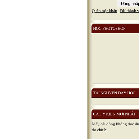
Quên mật khẩu
ĐK thành v
HỌC PHOTOSHOP
TÀI NGUYÊN DẠY HỌC
CÁC Ý KIẾN MỚI NHẤT
Mấy cái dòng không đọc đươ
do chữ bị...
...