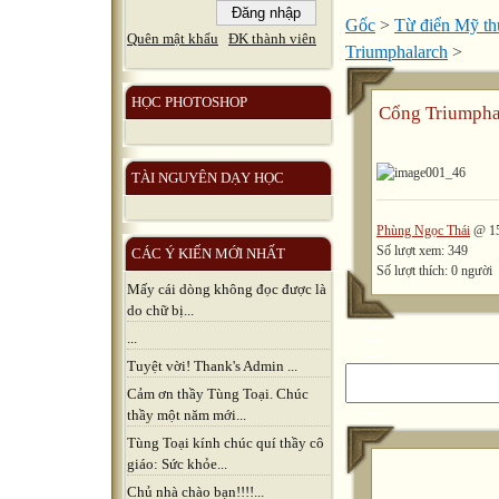
Gốc
>
Từ điển Mỹ thu
Quên mật khẩu
ĐK thành viên
Triumphalarch
>
HỌC PHOTOSHOP
Cổng Triumpha
TÀI NGUYÊN DẠY HỌC
Phùng Ngọc Thái
@ 15
Số lượt xem: 349
CÁC Ý KIẾN MỚI NHẤT
Số lượt thích: 0 người
Mấy cái dòng không đọc được là
do chữ bị...
...
Tuyệt vời! Thank's Admin ...
Cảm ơn thầy Tùng Toại. Chúc
thầy một năm mới...
Tùng Toại kính chúc quí thầy cô
giáo: Sức khỏe...
Chủ nhà chào bạn!!!!...