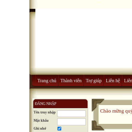
Trang chủ
Thành viên
Trợ giúp
Liên hệ
Liên
ĐĂNG NHẬP
Chào mừng quý
Tên truy nhập
Mật khẩu
Ghi nhớ